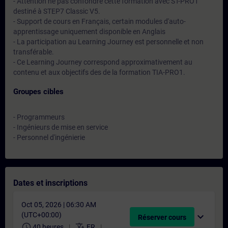
- Attention ne pas confondre cette formation avec ST-PRO1
destiné à STEP7 Classic V5.
- Support de cours en Français, certain modules d'auto-
apprentissage uniquement disponible en Anglais
- La participation au Learning Journey est personnelle et non
transférable.
- Ce Learning Journey correspond approximativement au
contenu et aux objectifs des de la formation TIA-PRO1.
Groupes cibles
- Programmeurs
- Ingénieurs de mise en service
- Personnel d'ingénierie
Dates et inscriptions
Oct 05, 2026 | 06:30 AM
(UTC+00:00)
expand_more
Réserver cours
schedule
translate
40 heures
FR