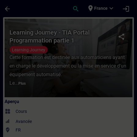
Passer au contenu principal
Page chargée
place
expand_more
arrow_back
search
login
France
Cours - Learning Journey - TIA Portal Pro
Learning Journey - TIA Portal
share
Programmation partie 1
Learning Journey
Cette formation est destinée aux automaticiens ayant
en charge le développement ou la mise en service d'un
équipement automatisé.
Le...
Plus
Aperçu
widgets
Cours
Avancée
where_to_vote
FR