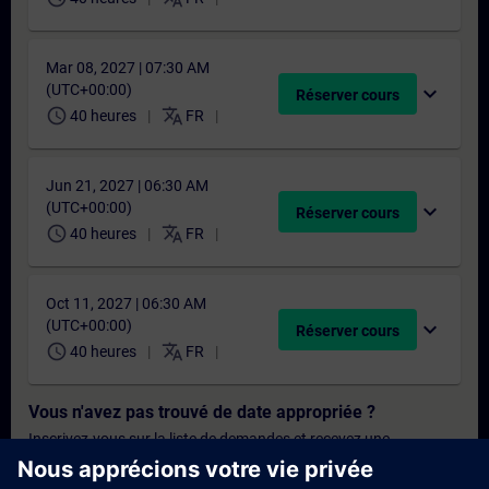
Mar 08, 2027 | 07:30 AM
(UTC+00:00)
expand_more
Réserver cours
schedule
translate
40 heures
FR
Jun 21, 2027 | 06:30 AM
(UTC+00:00)
expand_more
Réserver cours
schedule
translate
40 heures
FR
Oct 11, 2027 | 06:30 AM
(UTC+00:00)
expand_more
Réserver cours
schedule
translate
40 heures
FR
Vous n'avez pas trouvé de date appropriée ?
Inscrivez-vous sur la liste de demandes et recevez une
notification dès que de nouvelles dates sont disponibles.