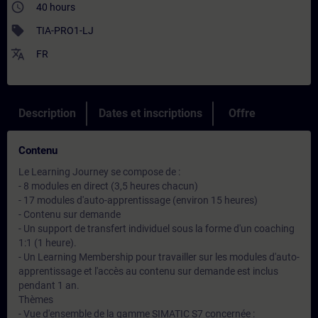
access_time
40 hours
sell
TIA-PRO1-LJ
translate
FR
Description
Dates et inscriptions
Offre
Contenu
Le Learning Journey se compose de :
- 8 modules en direct (3,5 heures chacun)
- 17 modules d'auto-apprentissage (environ 15 heures)
- Contenu sur demande
- Un support de transfert individuel sous la forme d'un coaching
1:1 (1 heure).
- Un Learning Membership pour travailler sur les modules d'auto-
apprentissage et l'accès au contenu sur demande est inclus
pendant 1 an.
Thèmes
- Vue d'ensemble de la gamme SIMATIC S7 concernée :