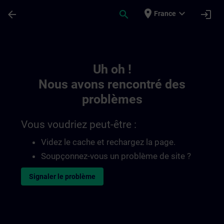
Passer au contenu principal
Page chargée
place
expand_more
arrow_back
search
login
France
Toc | SITRAIN
Uh oh !
Nous avons rencontré des
problèmes
Vous voudriez peut-être :
Videz le cache et rechargez la page.
Soupçonnez-vous un problème de site ?
Signaler le problème