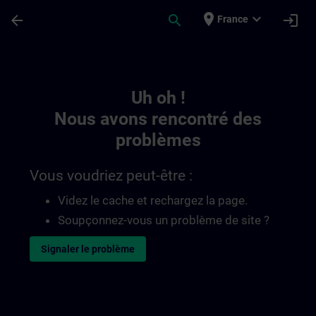
Passer au contenu principal
Page chargée
place
expand_more
arrow_back
search
login
France
Toc | SITRAIN
Uh oh !
Nous avons rencontré des
problèmes
Vous voudriez peut-être :
Videz le cache et rechargez la page.
Soupçonnez-vous un problème de site ?
Signaler le problème