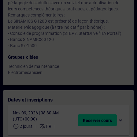
pédagogie des adultes avec un suivi et une actualisation de
leurs compétences théoriques, pratiques, et pédagogiques.
Remarques complémentaires :
Le SINAMICS G120D est présenté de façon théorique.
Matériel Pédagogique (à titre indicatif par binôme) :
- Console de programmation (STEP7, StartDrive "TIA Portal")
- Bancs SINAMICS G120
- Banc S7-1500
Groupes cibles
Technicien de maintenance
Electromecanicien
Dates et inscriptions
Nov 09, 2026 | 08:30 AM
(UTC+00:00)
expand_more
Réserver cours
schedule
translate
2 jours
FR