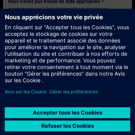
Vous n'avez pas trouvé de date appropriée ?
Inscrivez-vous sur la liste de demandes et recevez une
notification dès que de nouvelles dates sont disponibles.
Activer le service de notification
Offre personnalisée
Vous avez besoin d'une offre personnalisée ? Après avoir fourni
vos données personnelles, nous vous enverrons immédiatement
une offre personnalisée à votre adresse électronique.
Envoyez une offre personnelle
© Siemens AG 2026
home
group_work
explore
timeline
more_horiz
Corporate Information
Avis relatif aux cookies
Conditions