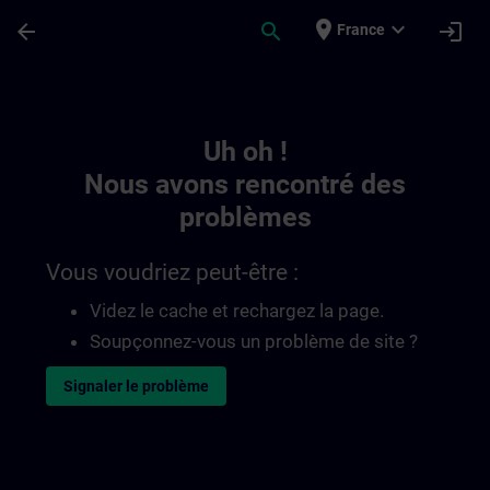
Passer au contenu principal
Page chargée
place
expand_more
arrow_back
search
login
France
Toc | SITRAIN
Uh oh !
Nous avons rencontré des
problèmes
Vous voudriez peut-être :
Videz le cache et rechargez la page.
Soupçonnez-vous un problème de site ?
Signaler le problème