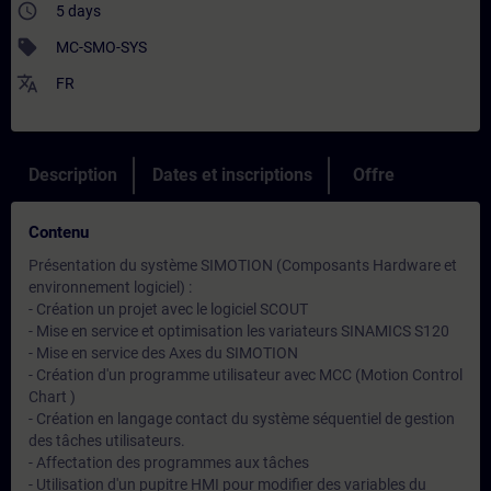
access_time
5 days
sell
MC-SMO-SYS
translate
FR
Description
Dates et inscriptions
Offre
Contenu
Présentation du système SIMOTION (Composants Hardware et
environnement logiciel) :
- Création un projet avec le logiciel SCOUT
- Mise en service et optimisation les variateurs SINAMICS S120
- Mise en service des Axes du SIMOTION
- Création d'un programme utilisateur avec MCC (Motion Control
Chart )
- Création en langage contact du système séquentiel de gestion
des tâches utilisateurs.
- Affectation des programmes aux tâches
- Utilisation d'un pupitre HMI pour modifier des variables du