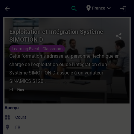
Passer au contenu principal
Page chargée
place
expand_more
arrow_back
search
login
France
Cours - Exploitation et Intégration Syst
Exploitation et Intégration Système
share
SIMOTION D
Learning Event - Classroom
Cette formation s'adresse au personnel technique en
charge de l'exploitation ou de l'intégration d'un
Système SIMOTION D associé à un variateur
SINAMICS S120 .
El...
Plus
Aperçu
widgets
Cours
where_to_vote
FR