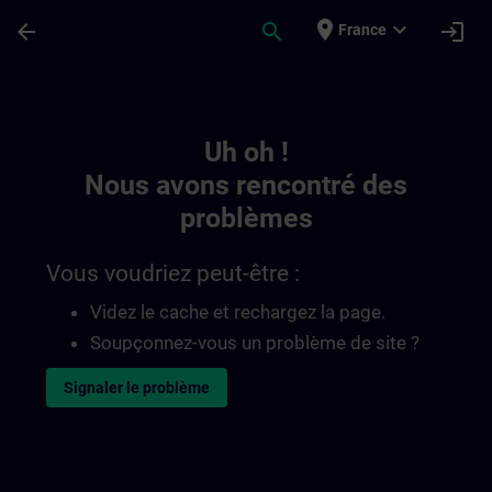
Passer au contenu principal
Page chargée
place
expand_more
arrow_back
search
login
France
Toc | SITRAIN
Uh oh !
Nous avons rencontré des
problèmes
Vous voudriez peut-être :
Videz le cache et rechargez la page.
Soupçonnez-vous un problème de site ?
Signaler le problème