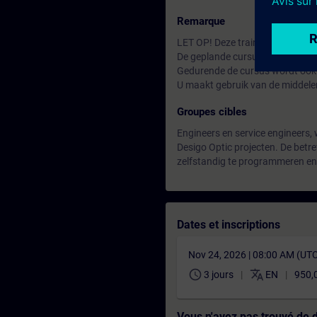
Remarque
LET OP! Deze training wordt in 
De geplande cursus kan alleen 
Gedurende de cursus wordt ook 
U maakt gebruik van de middele
Groupes cibles
Engineers en service engineers, w
Desigo Optic projecten. De bet
zelfstandig te programmeren en i
Dates et inscriptions
Nov 24, 2026 | 08:00 AM (UT
schedule
translate
3 jours
EN
950,
Vous n'avez pas trouvé de 