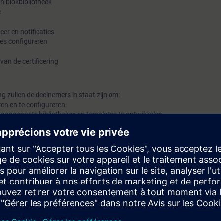
en blokbibliotheek
e
er en notificaties
ies configureren
 van de certificering
ng zullen de deelnemers in staat zijn om:
eren en te configureren.
n aangepaste bibliotheken en templates te ontwikkelen.
 via BACnet en andere open protocollen.
ethoden toe te passen voor gebouwbeheersystemen.
mfuncties efficiënt te beheren.
emen en gebouwen te ontwikkelen en te implementeren.
oor middel van back-ups en alarmmeldingen.
rliggende systemen en HVAC is noodzakelijk om deze training te kunnen v
ndows tools zijn noodzakelijk
 waarop Desigo Optic geïnstalleerd is