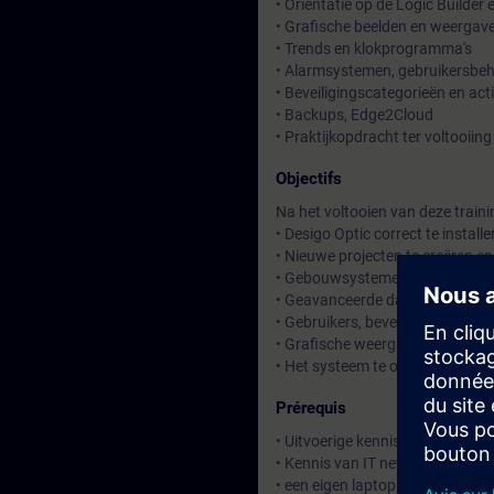
• Oriëntatie op de Logic Builder 
• Grafische beelden en weergav
• Trends en klokprogramma's
• Alarmsystemen, gebruikersbehe
• Beveiligingscategorieën en act
• Backups, Edge2Cloud
• Praktijkopdracht ter voltooiing
Objectifs
Na het voltooien van deze traini
• Desigo Optic correct te install
• Nieuwe projecten te creëren e
• Gebouwsystemen te integreren
• Geavanceerde data-analysem
• Gebruikers, beveiliging en alar
• Grafische weergaven van syst
• Het systeem te onderhouden d
Prérequis
• Uitvoerige kennis van de onde
• Kennis van IT netwerken en Wi
• een eigen laptop mee te nemen