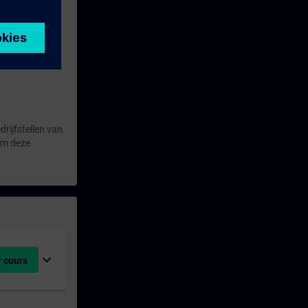
drijfstellen van
om deze
expand_more
 cours