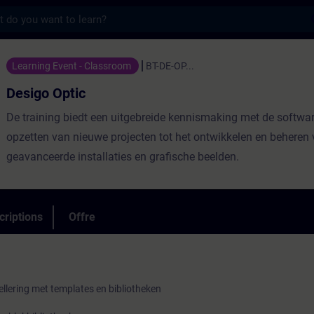
s
 - Entraînement - Formation - Formation c
Learning Event - Classroom
BT-DE-OP...
Desigo Optic
De training biedt een uitgebreide kennismaking met de softwar
opzetten van nieuwe projecten tot het ontwikkelen en beheren
geavanceerde installaties en grafische beelden.
criptions
Offre
llering met templates en bibliotheken