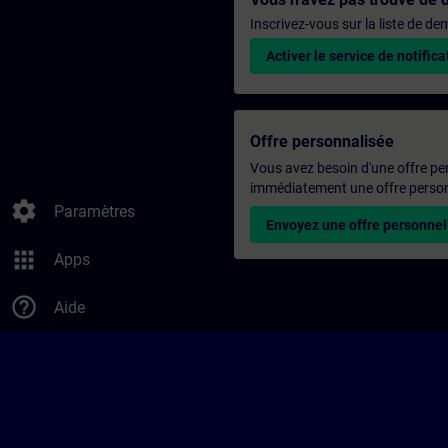
Inscrivez-vous sur la liste de d
Activer le service de notifica
Offre personnalisée
Vous avez besoin d'une offre pe
immédiatement une offre personn
settings
Paramètres
Envoyez une offre personnel
apps
Apps
help_outline
Aide