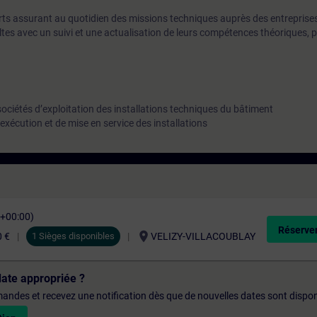
rts assurant au quotidien des missions techniques auprès des entreprises
ltes avec un suivi et une actualisation de leurs compétences théoriques, p
ociétés d’exploitation des installations techniques du bâtiment
exécution et de mise en service des installations
C+00:00)
Réserver
location_on
0 €
1 Sièges disponibles
VELIZY-VILLACOUBLAY
date appropriée ?
emandes et recevez une notification dès que de nouvelles dates sont dispon