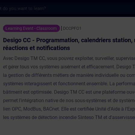
s
Programmation, calendriers station, macro
Learning Event - Classroom
DCCPFO1
Desigo CC - Programmation, calendriers station,
réactions et notifications
Avec Desigo TM CC, vous pouvez exploiter, surveiller, supervise
et gérer tous vos systèmes aisément et efficacement. Desigo
la gestion de différents métiers de manière individuelle ou com
systèmes interagissent et fonctionnent ensemble. La performa
bâtiment est optimisée. Desigo TM CC est une plateforme ouver
permet l'intégration native de nos sous-systèmes et de système
lien OPC, ModBus, BACnet. Elle est certifiée Unité d'Aide à l'Exp
les systèmes de détection incendie Sinteso TM et d'asservis