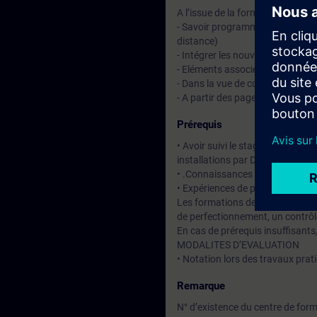
A l’issue de la formation, le stag
- Savoir programmer des fonction
distance)
- Intégrer les nouvelles programm
- Eléments associés
- Dans la vue de conduite
- A partir des pages graphiques
Prérequis
• Avoir suivi le stage DCC.N1a – 
installations par Desigo CC.
• .Connaissances des systèmes 
• Expériences de programmatio
Les formations de niveau bases 
de perfectionnement, un contrôl
En cas de prérequis insuffisant
MODALITES D’EVALUATION
• Notation lors des travaux prat
Remarque
N° d’existence du centre de for