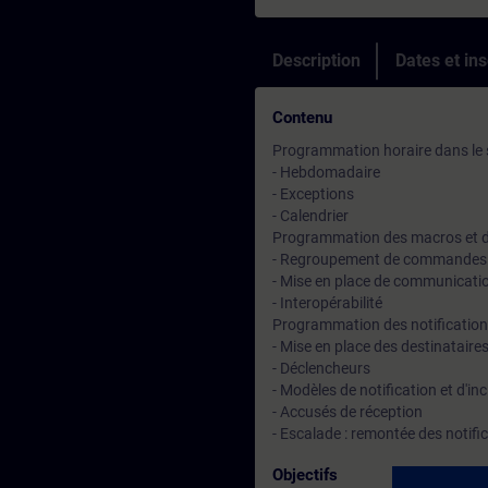
Description
Dates et ins
Contenu
Programmation horaire dans le 
- Hebdomadaire
- Exceptions
- Calendrier
Programmation des macros et de
- Regroupement de commandes 
- Mise en place de communicatio
- Interopérabilité
Programmation des notifications
- Mise en place des destinataire
- Déclencheurs
- Modèles de notification et d'in
- Accusés de réception
- Escalade : remontée des notifi
Objectifs