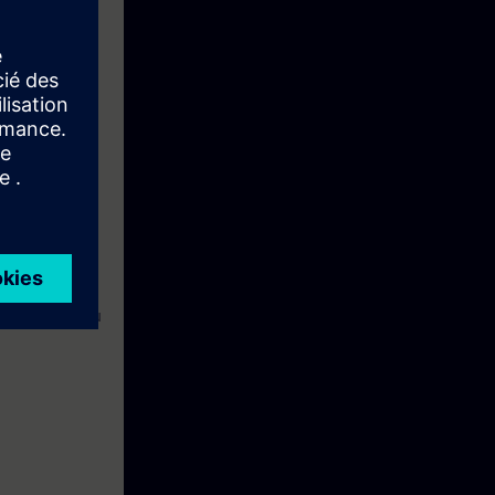
notifications à
 vos
aire, avancé ou