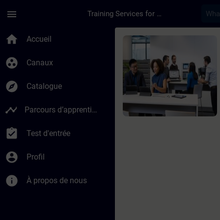
Passer au contenu principal
Page chargée
menu
Training Services for Digital Industries
Cours - Desigo CC - 
home
Accueil
group_work
Canaux
explore
Catalogue
timeline
Parcours d’apprentissage
assignment_turned_in
Test d'entrée
account_circle
Profil
info
À propos de nous