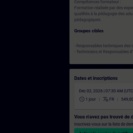
Compétences formateur :
Formation réalisée par des expe
qualifiés à la pédagogie des adu
pédagogiques.
Groupes cibles
- Responsables techniques des s
- Techniciens et Responsables d’
Dates et inscriptions
Dec 02, 2026 | 07:30 AM (UT
schedule
translate
1 jour
FR
549,0
Vous n'avez pas trouvé de 
Inscrivez-vous sur la liste de d