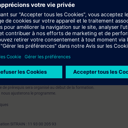
iaire sera capable de :
nalités avancées de Desigo CC (calendriers station, macros - réactions, 
ations en accessibilité utilisateurs:
Exploitation ou utiliser au quotidien la conduite avancée d’installation de
d’exploitation informatiques
Répartition
50% Théorie, 50% Pratique
n de systèmes de GTB
Participants max
6
ne nécessitent pas de prérequis. Pour les formations de niveau intermédi
e de prérequis sera organisé au début de la formation.
Evaluation des acquis
Oui
s, nous ajusterons le programme.
Eligible CPF
ⓘ
Non
iques
Certification
Non
Niveau
Perfectionnement
mation SITRAIN : 11 93 00 205 93