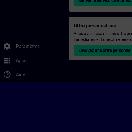
Activer le service de notifica
Offre personnalisée
Vous avez besoin d'une offre pe
immédiatement une offre personn
settings
Paramètres
Envoyez une offre personnel
apps
Apps
help_outline
Aide