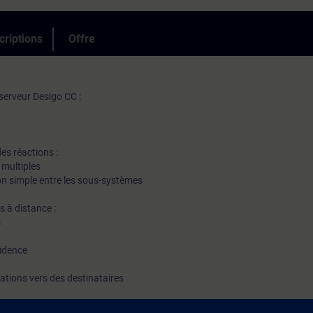
criptions
Offre
serveur Desigo CC :
s réactions :
multiples
n simple entre les sous-systèmes
 à distance :
s
cidence
cations vers des destinataires