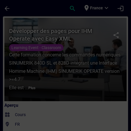
Passer au contenu principal
Page chargée
place
expand_more
arrow_back
search
login
France
Cours - Développer des pages pour IHM Op
Développer des pages pour IHM
share
Operate avec Easy XML
Learning Event - Classroom
Cette formation concerne les commandes numériques
SINUMERIK 840D SL et 828D intégrant une Interface
Homme Machine (IHM) SINUMERIK OPERATE version
>=4.7.
Elle est ...
Plus
Aperçu
widgets
Cours
where_to_vote
FR