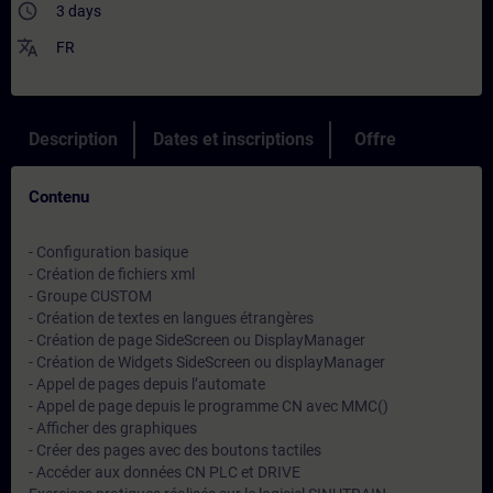
access_time
3 days
translate
FR
Description
Dates et inscriptions
Offre
Contenu
- Configuration basique
- Création de fichiers xml
- Groupe CUSTOM
- Création de textes en langues étrangères
- Création de page SideScreen ou DisplayManager
- Création de Widgets SideScreen ou displayManager
- Appel de pages depuis l’automate
- Appel de page depuis le programme CN avec MMC()
- Afficher des graphiques
- Créer des pages avec des boutons tactiles
- Accéder aux données CN PLC et DRIVE