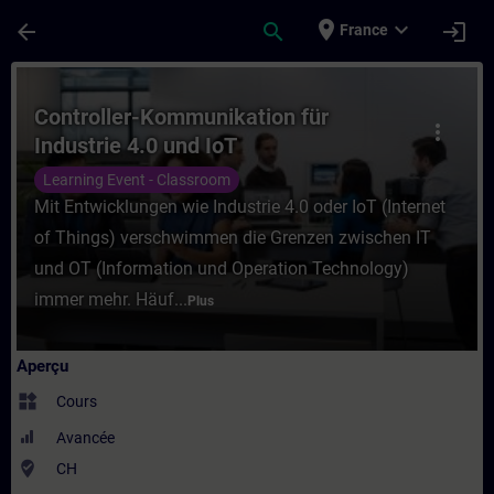
Passer au contenu principal
Page chargée
place
expand_more
arrow_back
search
login
France
Cours - Controller-Kommunikation für Indu
Controller-Kommunikation für
more_vert
Industrie 4.0 und IoT
Learning Event - Classroom
Mit Entwicklungen wie Industrie 4.0 oder IoT (Internet
of Things) verschwimmen die Grenzen zwischen IT
und OT (Information und Operation Technology)
immer mehr. Häuf...
Plus
Aperçu
widgets
Cours
Avancée
where_to_vote
CH