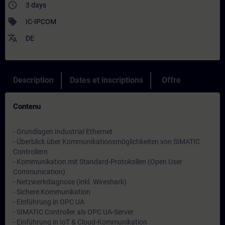
access_time
3 days
sell
IC-IPCOM
translate
DE
Description
Dates et inscriptions
Offre
Contenu
- Grundlagen Industrial Ethernet
- Überblick über Kommunikationsmöglichkeiten von SIMATIC
Controllern
- Kommunikation mit Standard-Protokollen (Open User
Communication)
- Netzwerkdiagnose (inkl. Wireshark)
- Sichere Kommunikation
- Einführung in OPC UA
- SIMATIC Controller als OPC UA-Server
- Einführung in IoT & Cloud-Kommunikation