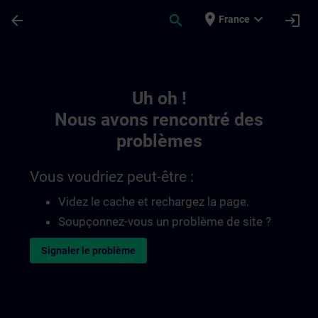
Passer au contenu principal
Page chargée
place
expand_more
arrow_back
search
login
France
Toc | SITRAIN
Uh oh !
Nous avons rencontré des
problèmes
Vous voudriez peut-être :
Videz le cache et rechargez la page.
Soupçonnez-vous un problème de site ?
Signaler le problème