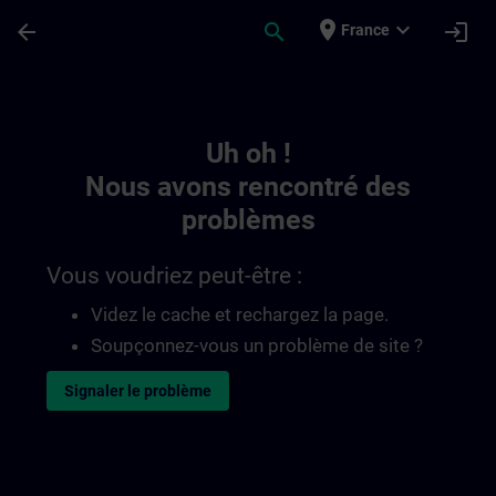
Passer au contenu principal
Page chargée
place
expand_more
arrow_back
search
login
France
Toc | SITRAIN
Uh oh !
Nous avons rencontré des
problèmes
Vous voudriez peut-être :
Videz le cache et rechargez la page.
Soupçonnez-vous un problème de site ?
Signaler le problème