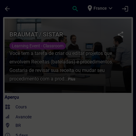
Passer au contenu principal
Page chargée
place
expand_more
arrow_back
search
login
France
Cours - BRAUMAT / SISTAR - Entraînement
BRAUMAT / SISTAR
share
Learning Event - Classroom
Você tem a tarefa de criar ou editar projetos que
envolvem Receitas (bateladas) e procedimentos.
Gostaria de revisar sua receita ou mudar seu
procedimento com a prod...
Plus
Aperçu
widgets
Cours
Avancée
where_to_vote
BR
access_time
5 days