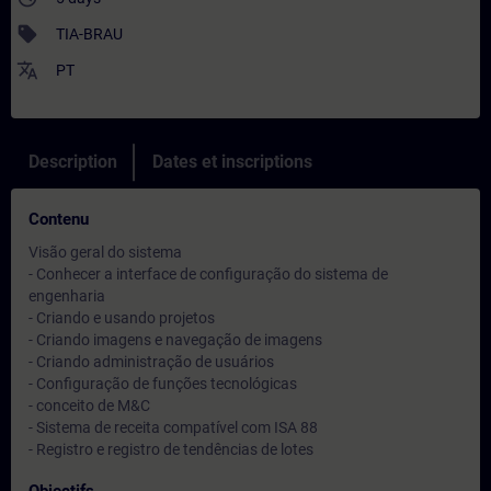
sell
TIA-BRAU
translate
PT
Description
Dates et inscriptions
Contenu
Visão geral do sistema
- Conhecer a interface de configuração do sistema de
engenharia
- Criando e usando projetos
- Criando imagens e navegação de imagens
- Criando administração de usuários
- Configuração de funções tecnológicas
- conceito de M&C
- Sistema de receita compatível com ISA 88
- Registro e registro de tendências de lotes