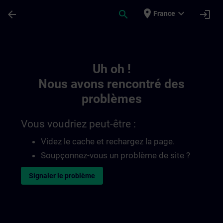
Passer au contenu principal
Page chargée
place
expand_more
arrow_back
search
login
France
Toc | SITRAIN
Uh oh !
Nous avons rencontré des
problèmes
Vous voudriez peut-être :
Videz le cache et rechargez la page.
Soupçonnez-vous un problème de site ?
Signaler le problème