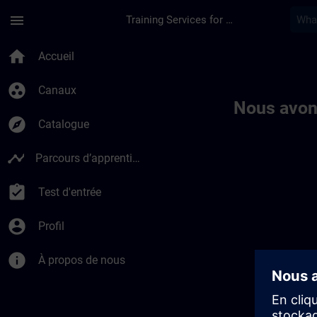
Passer au contenu principal
Page chargée
menu
Training Services for Digital Industries
Toc | SITRAIN
home
Accueil
group_work
Canaux
Nous avon
explore
Catalogue
timeline
Parcours d’apprentissage
assignment_turned_in
Test d'entrée
account_circle
Profil
info
À propos de nous