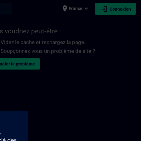
place
expand_more
login
earch
France
Connexion
 voudriez peut-être :
Videz le cache et rechargez la page.
Soupçonnez-vous un problème de site ?
naler le problème