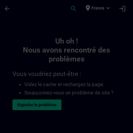
Passer au contenu principal
Page chargée
place
expand_more
arrow_back
search
login
France
Toc | SITRAIN
Uh oh !
Nous avons rencontré des
problèmes
Vous voudriez peut-être :
Videz le cache et rechargez la page.
Soupçonnez-vous un problème de site ?
Signaler le problème