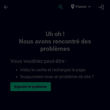
Passer au contenu principal
Page chargée
place
expand_more
arrow_back
search
login
France
Toc | SITRAIN
Uh oh !
Nous avons rencontré des
problèmes
Vous voudriez peut-être :
Videz le cache et rechargez la page.
Soupçonnez-vous un problème de site ?
Signaler le problème