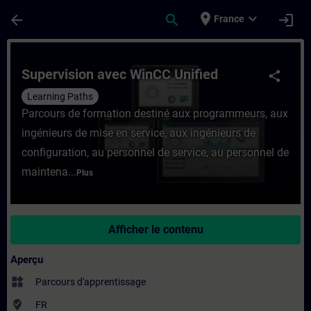
Passer au contenu principal
Page chargée
place
expand_more
arrow_back
search
login
France
Cours - Supervision avec WinCC Unified -
Supervision avec WinCC Unified
share
Learning Paths
Parcours de formation destiné aux programmeurs, aux
ingénieurs de mise en service, aux ingénieurs de
configuration, au personnel de service, au personnel de
maintena...
Plus
Afficher le contenu
Aperçu
widgets
Parcours d'apprentissage
where_to_vote
FR