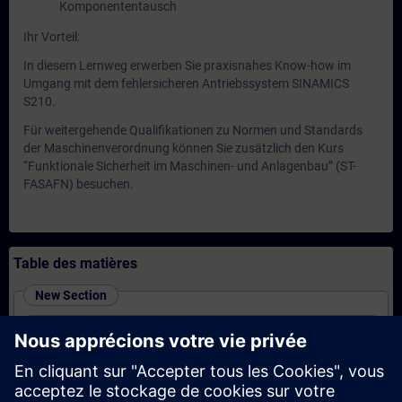
Komponententausch
Ihr Vorteil:
In diesem Lernweg erwerben Sie praxisnahes Know-how im
Umgang mit dem fehlersicheren Antriebssystem SINAMICS
S210.
Für weitergehende Qualifikationen zu Normen und Standards
der Maschinenverordnung können Sie zusätzlich den Kurs
“Funktionale Sicherheit im Maschinen- und Anlagenbau” (ST-
FASAFN) besuchen.
Table des matières
New Section
SINAMICS S210 - Inbetriebnahme und Service
(Präsenz-Training)