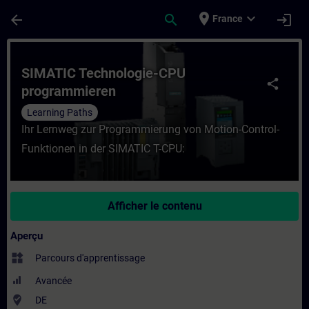
Passer au contenu principal
Page chargée
place
expand_more
arrow_back
search
login
France
Cours - SIMATIC Technologie-CPU program
SIMATIC Technologie-CPU
share
programmieren
Learning Paths
Ihr Lernweg zur Programmierung von Motion-Control-
Funktionen in der SIMATIC T-CPU:
Afficher le contenu
Aperçu
widgets
Parcours d'apprentissage
Avancée
where_to_vote
DE