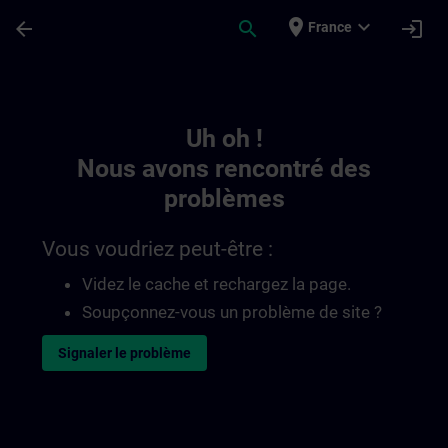
Passer au contenu principal
Page chargée
place
expand_more
arrow_back
search
login
France
Toc | SITRAIN
Uh oh !
Nous avons rencontré des
problèmes
Vous voudriez peut-être :
Videz le cache et rechargez la page.
Soupçonnez-vous un problème de site ?
Signaler le problème