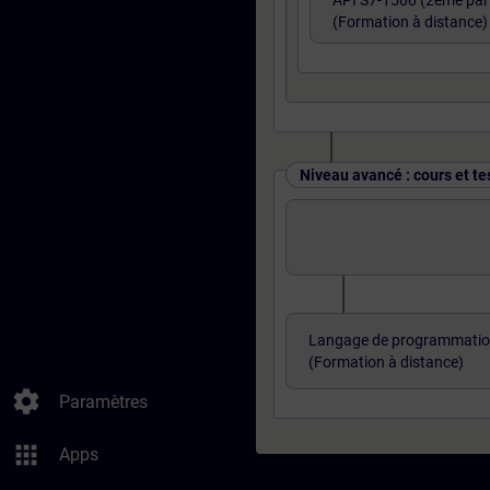
API S7-1500 (2ème part
(Formation à distance)
Niveau avancé : cours et te
Langage de programmatio
(Formation à distance)
settings
Paramètres
apps
Apps