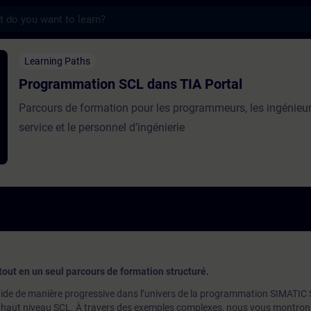
s
on SCL dans TIA Portal - Entraînement - F
Learning Paths
Programmation SCL dans TIA Portal
Parcours de formation pour les programmeurs, les ingénieu
service et le personnel d’ingénierie
tout en un seul parcours de formation structuré.
ide de manière progressive dans l’univers de la programmation SIMATIC 
 de haut niveau SCL. À travers des exemples complexes, nous vous montro