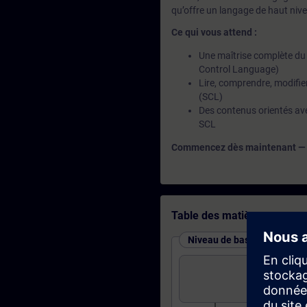
qu’offre un langage de haut niv
Ce qui vous attend :
Une maîtrise complète du
Control Language)
Lire, comprendre, modifie
(SCL)
Des contenus orientés ave
SCL
Commencez dès maintenant — et 
Table des matières
Niveau de base : cours et t