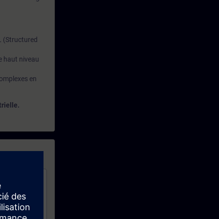
L (Structured
e haut niveau
 complexes en
rielle.