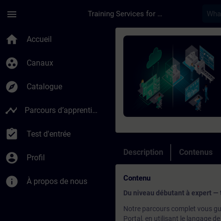
Passer au contenu principal
Page chargée
menu
Training Services for Digital Industries
Cours - Programmati
home
Accueil
group_work
Canaux
explore
Catalogue
timeline
Parcours d’apprentissage
assignment_turned_in
Test d'entrée
Description
Contenus
account_circle
Profil
Contenu
info
À propos de nous
Du niveau débutant à expert — 
Notre parcours complet vous gu
Portal, en utilisant le langage