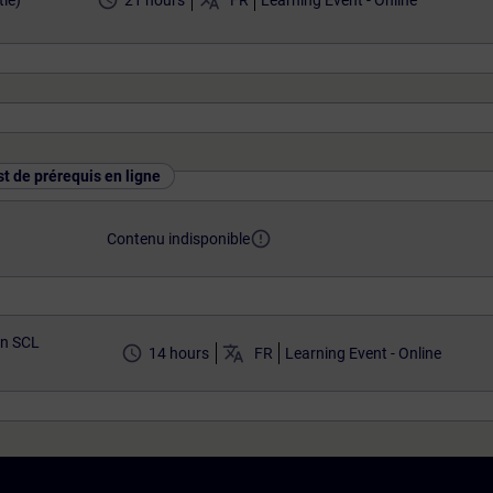
access_time
translate
ie)
21 hours
FR
Learning Event - Online
st de prérequis en ligne
error_outline
Contenu indisponible
n SCL
access_time
translate
14 hours
FR
Learning Event - Online