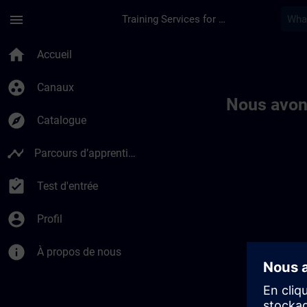
Passer au contenu principal
Page chargée
menu
Training Services for Digital Industries
Toc | SITRAIN
home
Accueil
group_work
Canaux
Nous avon
explore
Catalogue
timeline
Parcours d’apprentissage
assignment_turned_in
Test d'entrée
account_circle
Profil
info
À propos de nous