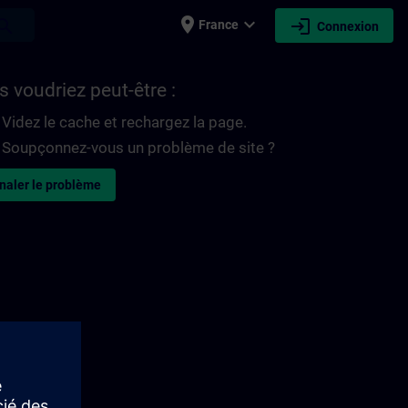
place
expand_more
login
earch
France
Connexion
 voudriez peut-être :
Videz le cache et rechargez la page.
Soupçonnez-vous un problème de site ?
naler le problème