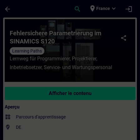
Passer au contenu principal
Page chargée
place
expand_more
arrow_back
search
login
France
Cours - Fehlersichere Parametrierung im 
Fehlersichere Parametrierung im
share
SINAMICS S120
Learning Paths
Lernweg für Programmierer, Projektierer,
Inbetriebsetzer, Service- und Wartungspersonal
Afficher le contenu
Aperçu
widgets
Parcours d'apprentissage
where_to_vote
DE