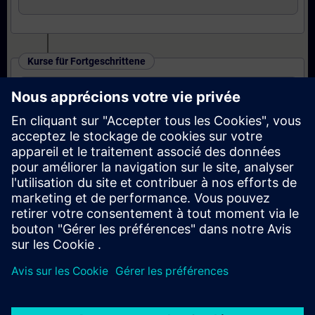
Kurse für Fortgeschrittene
SINAMICS S120 - Parametrieren und
Inbetriebnahme in TIA Portal (Präsenz-Training)
Kurse für Experten
SINAMICS S120 - Parametrieren Safety
Integrated (Präsenz-Training)