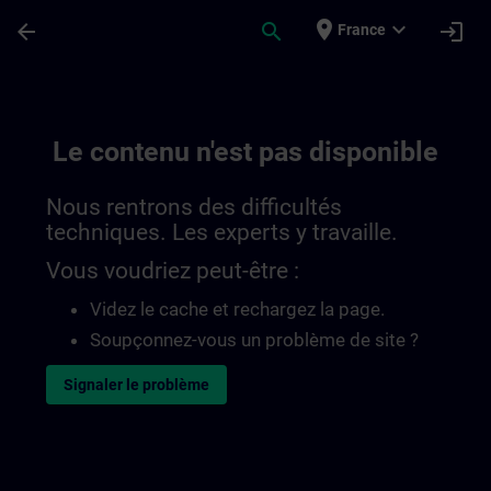
Passer au contenu principal
Page chargée
place
expand_more
arrow_back
search
login
France
Le contenu n'est pas disponible
Nous rentrons des difficultés
techniques. Les experts y travaille.
Vous voudriez peut-être :
Videz le cache et rechargez la page.
Soupçonnez-vous un problème de site ?
Signaler le problème