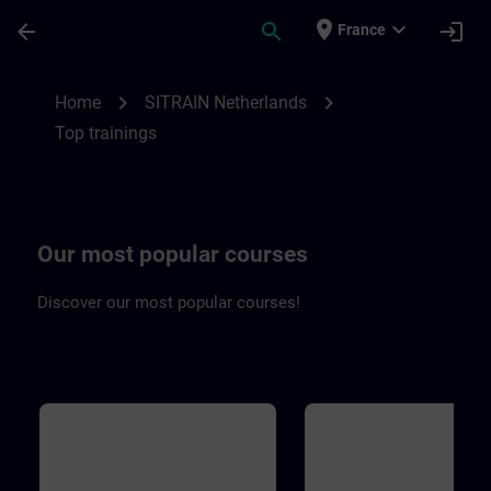
Skip To Main Content
Page Loaded
place
expand_more
arrow_back
search
login
France
Top trainings Netherlands | SITRAIN
chevron_right
chevron_right
Home
SITRAIN Netherlands
Top trainings
Our most popular courses
Discover our most popular courses!