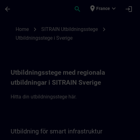
Skip To Main Content
Page Loaded
place
expand_more
arrow_back
search
login
France
SITRAIN Utbildningsstege i Sverige | SITR
chevron_right
chevron_right
Home
SITRAIN Utbildningsstege
Utbildningsstege i Sverige
Utbildningsstege med regionala
utbildningar i SITRAIN Sverige
Hitta din utbildningsstege här.
Utbildning för smart infrastruktur