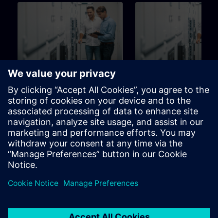
126h
Utbildning för Brandtekniker
Utbildning för Komfort
tekniker
Utbildningsstege för
Utbildningsstege för
programmerare,
programmerare,
driftsättningsingenjörer,
driftsättningsingenjörer, pers
ingenjörspersonal
inom ingenjörssektorn
Learning Paths
Learning Paths