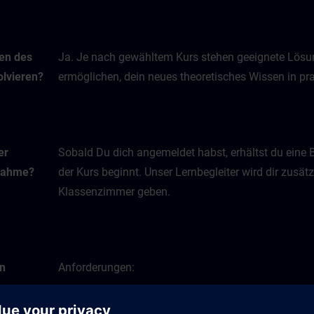
men des
Ja. Je nach gewähltem Kurs stehen geeignete Lösun
lvieren?
ermöglichen, dein neues theoretisches Wissen in 
er
Sobald Du dich angemeldet habst, erhältst du eine 
lnahme?
der Kurs beginnt. Unser Lernbegleiter wird dir zusätz
Klassenzimmer geben.
en
Anforderungen:
e
PC mit Maus und Tastatur oder Tablet
ine-