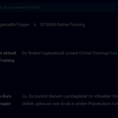
s
nings | SITRAIN
chevron_right
gestellte Fragen
SITRAIN Online-Training
n aktuell
Du findest tagesaktuell unsere Online-Trainings
hier
.
Training
e-Kurs
Ja. Du kannst deinem Lernbegleiter im virtuellen O
Fragen
stellen, genauso wie du es in einem Präsenzkurs tun