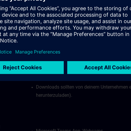
Internetverbindung:
B)?
Bei stabiler Internetverbindung ist eine Date
Mbit/s erforderlich.
Deine Firewall darf den Zugang zu unserem vir
Deine Firewall darf den Zugriff auf Websocke
HTTPS mit Port 443) nicht blockieren.
Webbrowser mit HTML5-Unterstützung (empfoh
Downloads sollten von deinem Unternehmen e
herunterzuladen).
d
Microsoft Teams App, Webcams