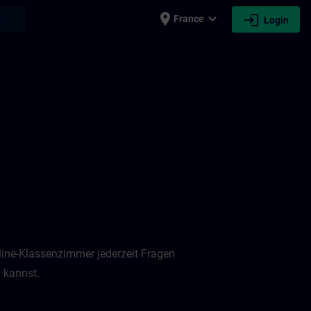
place
expand_more
login
earch
France
Login
nline-Klassenzimmer jederzeit Fragen
 kannst.