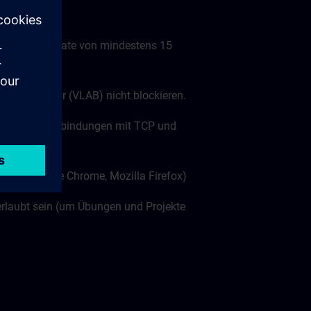
nübertragungsrate von mindestens 15
tuellen Labor (VLAB) nicht blockieren.
ts (wss:// Verbindungen mit TCP und
len: Google Chrome, Mozilla Firefox)
rlaubt sein (um Übungen und Projekte