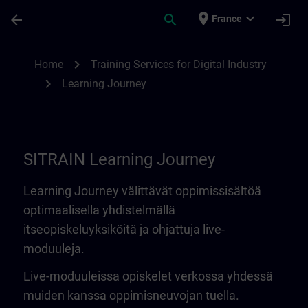
Skip To Main Content
Page Loaded
place
expand_more
arrow_back
search
login
France
Learning Journey | SITRAIN
chevron_right
Home
Training Services for Digital Industry
chevron_right
Learning Journey
SITRAIN Learning Journey
Learning Journey välittävät oppimissisältöä
optimaalisella yhdistelmällä
itseopiskeluyksiköitä ja ohjattuja live-
moduuleja.
Live-moduuleissa opiskelet verkossa yhdessä
muiden kanssa oppimisneuvojan tuella.