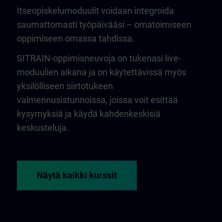
Itseopiskelumoduulit voidaan integroida
saumattomasti työpäivääsi – omatoimiseen
oppimiseen omassa tahdissa.
SITRAIN-oppimisneuvoja on tukenasi live-
moduulien aikana ja on käytettävissä myös
yksilölliseen siirtotukeen
valmennusistunnoissa, joissa voit esittää
kysymyksiä ja käydä kahdenkeskisiä
keskusteluja.
Näytä kaikki kurssit