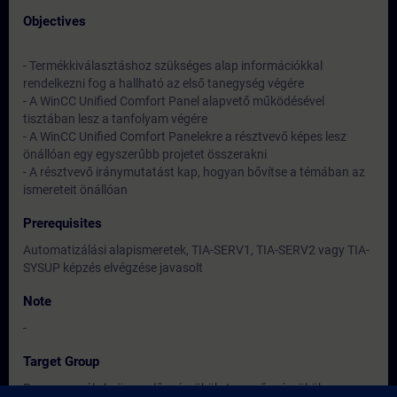
Objectives
- Termékkiválasztáshoz szükséges alap információkkal
rendelkezni fog a hallható az első tanegység végére
- A WinCC Unified Comfort Panel alapvető működésével
tisztában lesz a tanfolyam végére
- A WinCC Unified Comfort Panelekre a résztvevő képes lesz
önállóan egy egyszerűbb projetet összerakni
- A résztvevő iránymutatást kap, hogyan bővítse a témában az
ismereteit önállóan
Prerequisites
Automatizálási alapismeretek, TIA-SERV1, TIA-SERV2 vagy TIA-
SYSUP képzés elvégzése javasolt
Note
-
Target Group
Programozók, beüzemelő mérnökök, tervező mérnökök,