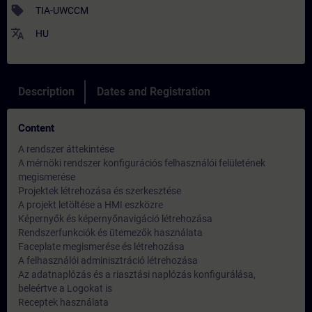
sell
TIA-UWCCM
translate
HU
Description
Dates and Registration
Content
A rendszer áttekintése
A mérnöki rendszer konfigurációs felhasználói felületének
megismerése
Projektek létrehozása és szerkesztése
A projekt letöltése a HMI eszközre
Képernyők és képernyőnavigáció létrehozása
Rendszerfunkciók és ütemezők használata
Faceplate megismerése és létrehozása
A felhasználói adminisztráció létrehozása
Az adatnaplózás és a riasztási naplózás konfigurálása,
beleértve a Logokat is
Receptek használata