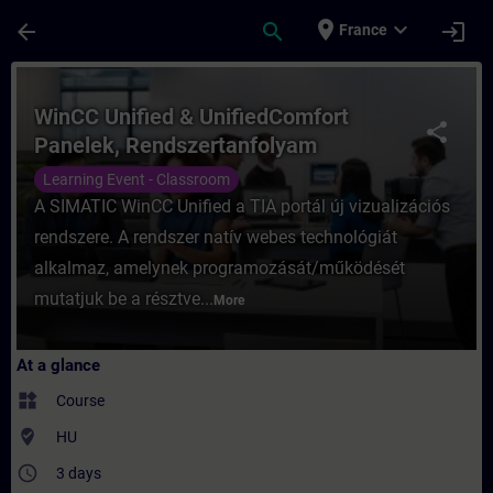
Skip To Main Content
Page Loaded
place
expand_more
arrow_back
search
login
France
Course - WinCC Unified & UnifiedComfort P
WinCC Unified & UnifiedComfort
share
Panelek, Rendszertanfolyam
Learning Event - Classroom
A SIMATIC WinCC Unified a TIA portál új vizualizációs
rendszere. A rendszer natív webes technológiát
alkalmaz, amelynek programozását/működését
mutatjuk be a résztve...
More
At a glance
widgets
Course
where_to_vote
HU
access_time
3 days