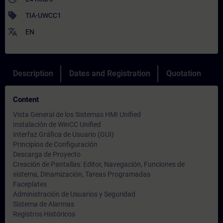
sell
TIA-UWCC1
translate
EN
Description
Dates and Registration
Quotation
Content
Vista General de los Sistemas HMI Unified
Instalación de WinCC Unified
Interfaz Gráfica de Usuario (GUI)
Principios de Configuración
Descarga de Proyecto
Creación de Pantallas: Editor, Navegación, Funciones de
sistema, Dinamización, Tareas Programadas
Faceplates
Administración de Usuarios y Seguridad
Sistema de Alarmas
Registros Históricos