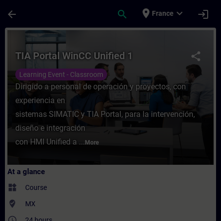
Skip To Main Content
Page Loaded
place
expand_more
arrow_back
search
login
France
Course - TIA Portal WinCC Unified 1 - Trai
TIA Portal WinCC Unified 1
share
Learning Event - Classroom
Dirigido a personal de operación y proyectos, con
experiencia en
sistemas SIMATIC y TIA Portal, para la intervención,
diseño e integración
con HMI Unified a ...
More
At a glance
widgets
Course
where_to_vote
MX
access_time
24 hours