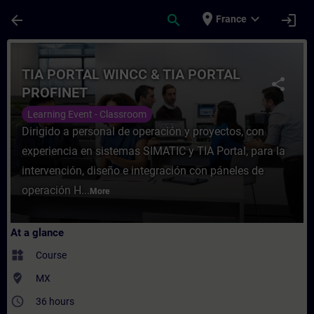
Skip To Main Content
Page Loaded
place
expand_more
arrow_back
search
login
France
Course - TIA PORTAL WINCC & TIA PORTAL 
TIA PORTAL WINCC & TIA PORTAL
share
PROFINET
Learning Event - Classroom
Dirigido a personal de operación y proyectos, con
experiencia en sistemas SIMATIC y TIA Portal, para la
intervención, diseño e integración con páneles de
operación H...
More
At a glance
widgets
Course
where_to_vote
MX
access_time
36 hours