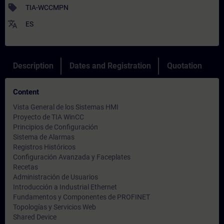
sell
TIA-WCCMPN
translate
ES
Description
Dates and Registration
Quotation
Content
Vista General de los Sistemas HMI
Proyecto de TIA WinCC
Principios de Configuración
Sistema de Alarmas
Registros Históricos
Configuración Avanzada y Faceplates
Recetas
Administración de Usuarios
Introducción a Industrial Ethernet
Fundamentos y Componentes de PROFINET
Topologías y Servicios Web
Shared Device