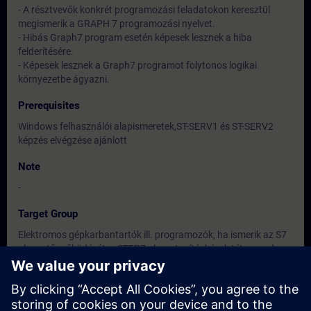
- A résztvevők konkrét programozási feladatokon keresztül
megismerik a GRAPH 7 programozási nyelvet.
- Hibás Graph7 program esetén képesek lesznek a hiba
felderítésére.
- Képesek lesznek a Graph7 programot folytonos logikai
környezetbe ágyazni.
Prerequisites
Windows felhasználói alapismeretek,ST-SERV1 és ST-SERV2
képzés elvégzése ajánlott
Note
-
Target Group
Elektromos gépkarbantartók ill. programozók, ha ismerik az S7
alapvető működését, a STEP7 alap-utasításkészletét, a rendszer
konfigurációját.