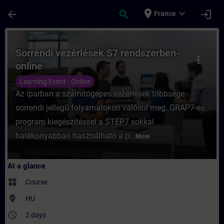
Skip To Main Content
Page Loaded
place
expand_more
arrow_back
search
login
France
Course - Sorrendi vezérlések S7 rendszerb
Sorrendi vezérlések S7 rendszerben-
more_vert
online
Learning Event - Online
Az iparban a számítógépes vezérlések többsége
sorrendi jellegű folyamatokon valósul meg. GRAP7-es
program kiegészítéssel a STEP7 sokkal
hatékonyabban használható a p...
More
At a glance
widgets
Course
where_to_vote
HU
access_time
2 days