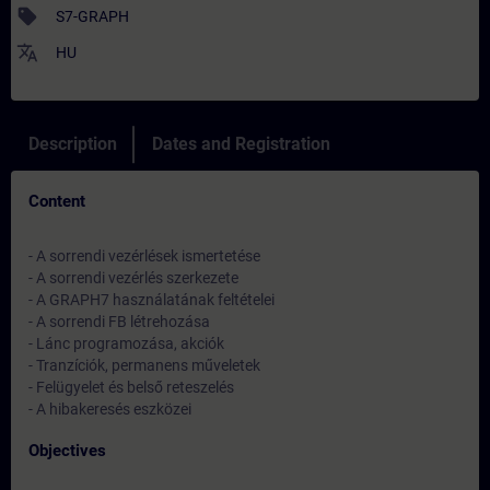
sell
S7-GRAPH
translate
HU
Description
Dates and Registration
Content
- A sorrendi vezérlések ismertetése
- A sorrendi vezérlés szerkezete
- A GRAPH7 használatának feltételei
- A sorrendi FB létrehozása
- Lánc programozása, akciók
- Tranzíciók, permanens műveletek
- Felügyelet és belső reteszelés
- A hibakeresés eszközei
Objectives