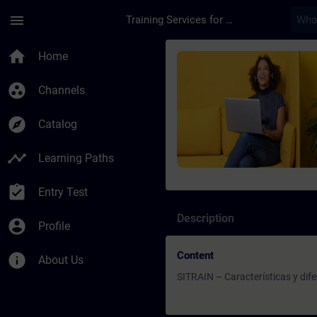
Skip To Main Content
Page Loaded
menu
Training Services for Digital Industries
Course - SITRAIN – C
home
Home
group_work
Channels
explore
Catalog
timeline
Learning Paths
assignment_turned_in
Entry Test
Description
account_circle
Profile
Content
info
About Us
SITRAIN – Características y dif