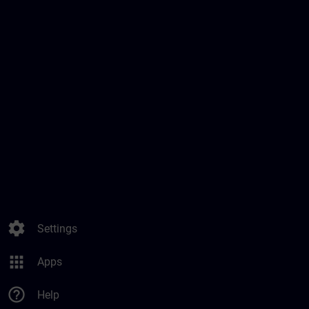
settings
Settings
apps
Apps
help_outline
Help