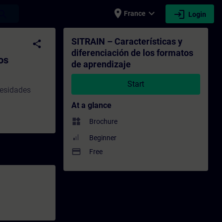
place
expand_more
login
earch
France
Login
matos de aprendizaje - Training - Training
SITRAIN – Características y
share
diferenciación de los formatos
os
de aprendizaje
Start
cesidades
At a glance
widgets
Brochure
Beginner
payment
Free