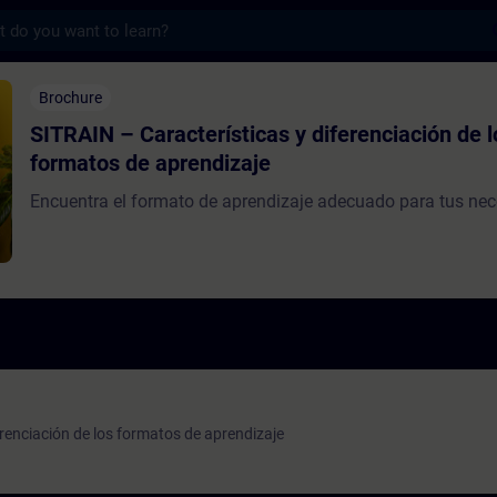
s
aracterísticas y diferenciación de los for
Brochure
SITRAIN – Características y diferenciación de l
formatos de aprendizaje
Encuentra el formato de aprendizaje adecuado para tus ne
erenciación de los formatos de aprendizaje