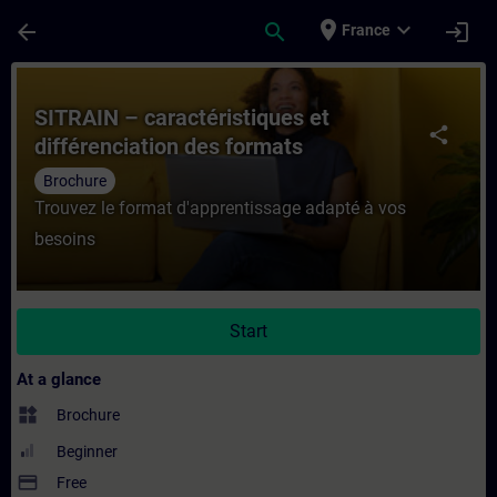
Skip To Main Content
Page Loaded
place
expand_more
arrow_back
search
login
France
Course - SITRAIN – caractéristiques et dif
SITRAIN – caractéristiques et
share
différenciation des formats
d’apprentissage
Brochure
Trouvez le format d'apprentissage adapté à vos
besoins
Start
At a glance
widgets
Brochure
Beginner
payment
Free