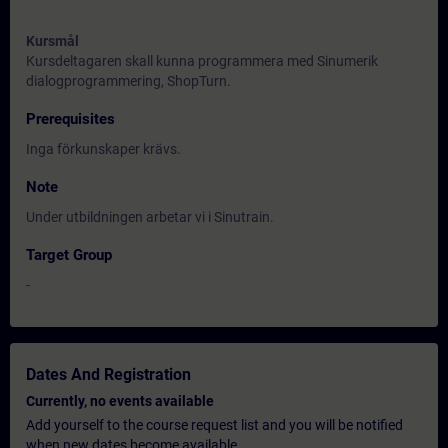
Kursmål
Kursdeltagaren skall kunna programmera med Sinumerik
dialogprogrammering, ShopTurn.
Prerequisites
Inga förkunskaper krävs.
Note
Under utbildningen arbetar vi i Sinutrain.
Target Group
-
Dates And Registration
Currently, no events available
Add yourself to the course request list and you will be notified
when new dates become available.