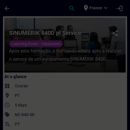
Skip To Main Content
Page Loaded
place
expand_more
arrow_back
search
login
France
Course - SINUMERIK 840D pl Service - Trai
SINUMERIK 840D pl Service
share
Learning Event - Classroom
Após esta formação, o formando estará apto a realizar
o service de um equipamento SINUMERIK 840D.
At a glance
widgets
Course
where_to_vote
PT
access_time
5 days
sell
NC-84D-SK
translate
PT