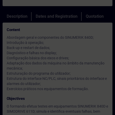
Description
Dates and Registration
Quotation
Content
Abordagem geral e componentes do SINUMERIK 840D;
Introdução à operação;
Back-up e restart de dados;
Diagnóstico e falhas no display;
Configuração básica dos eixos e drives;
Adaptação dos dados da máquina no âmbito da manutenção
mecânica;
Estruturação do programa do utilizador;
Estrutura do interface NC/PLC, sinais prioritários do interface e
alarmes do utilizador;
Exercícios práticos nos equipamentos de formação.
Objectives
O formando efetua testes em equipamentos SINUMERIK 840D e
SIMODRIVE 611D; simula e identifica eventuais falhas, bem