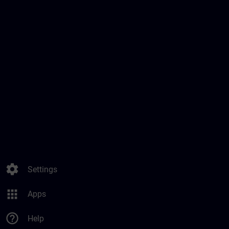
settings
Settings
apps
Apps
help_outline
Help