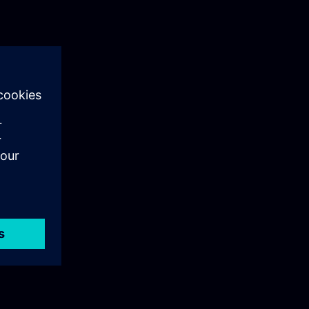
ie und
ür
ed 3
rsionen und
t sind.