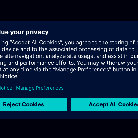
AnwendungsfälleEdge-Integration: Einstieg in Edge-Technolog
Nutzung von AppsAudit-Funktionalität: Einsatzmöglichkeiten f
Nachvollziehbarkeit und ComplianceProDiag: Maschinen- und
Anlagendiagnose mit WinCC UnifiedDer Inhalt des WinCC Unifi
Aufbaukurses basiert auf den verschiedenen WinCC Unified Ve
ist in separaten Lehrplänen zusammengestellt, die unten verlink