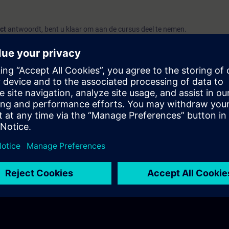
ct
antwoordt, bent u klaar om aan de cursus deel te nemen.
ort, raden wij u aan de cursus
SIMATIC S7 Programmeren 1
(ST-PRO1) t