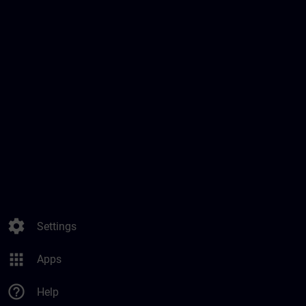
settings
Settings
apps
Apps
help_outline
Help