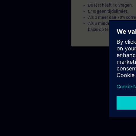
De test heeft
16 vragen
.
Er is
geen tijdslimiet
.
Als u
meer dan 70% corre
Als u
minder dan 70%
sco
basis op te bouwen.