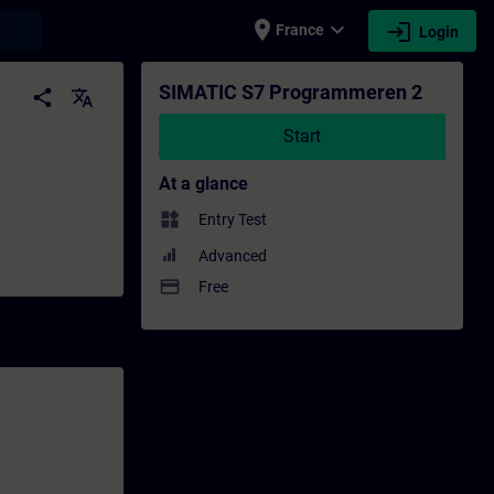
place
expand_more
login
earch
France
Login
rofessional development | SITRAIN
SIMATIC S7 Programmeren 2
share
translate
Start
At a glance
widgets
Entry Test
Advanced
payment
Free