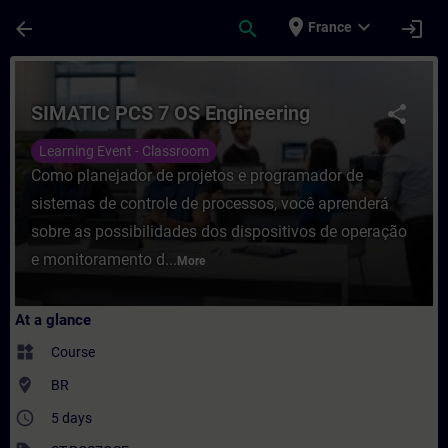
Skip To Main Content
Page Loaded
place
expand_more
arrow_back
search
login
France
Course - SIMATIC PCS 7 OS Engineering - T
SIMATIC PCS 7 OS Engineering
share
Learning Event - Classroom
Como planejador de projetos e programador de
sistemas de controle de processos, você aprenderá
sobre as possibilidades dos dispositivos de operação
e monitoramento d...
More
At a glance
widgets
Course
where_to_vote
BR
access_time
5 days