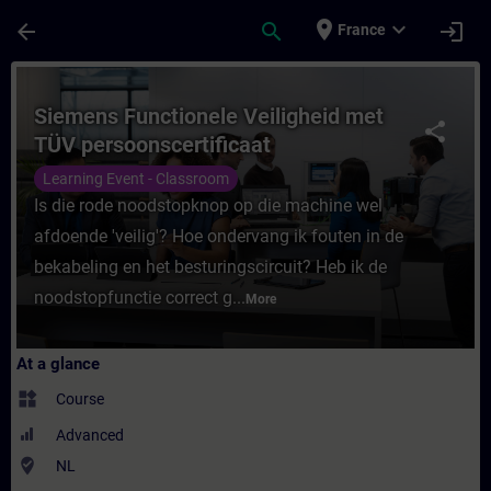
Skip To Main Content
Page Loaded
place
expand_more
arrow_back
search
login
France
Course - Siemens Functionele Veiligheid m
Siemens Functionele Veiligheid met
share
TÜV persoonscertificaat
Learning Event - Classroom
Is die rode noodstopknop op die machine wel
afdoende 'veilig'? Hoe ondervang ik fouten in de
bekabeling en het besturingscircuit? Heb ik de
noodstopfunctie correct g...
More
At a glance
widgets
Course
Advanced
where_to_vote
NL