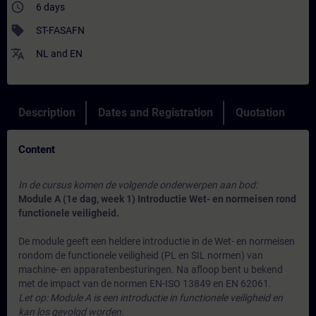
access_time
6 days
sell
ST-FASAFN
translate
NL
and
EN
Description
Dates and Registration
Quotation
Content
In de cursus komen de volgende onderwerpen aan bod:
Module A (1e dag, week 1) Introductie Wet- en normeisen rond
functionele veiligheid.
De module geeft een heldere introductie in de Wet- en normeisen
rondom de functionele veiligheid (PL en SIL normen) van
machine- en apparatenbesturingen. Na afloop bent u bekend
met de impact van de normen EN-ISO 13849 en EN 62061.
Let op: Module A is een introductie in functionele veiligheid en
kan los gevolgd worden.