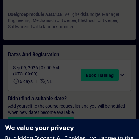
Doelgroep module A,B,C,D,E:
Veiligheidskundige, Manager
Engineering, Mechanisch ontwerper, Elektrisch ontwerper,
Softwareontwikkelaar besturingen.
Dates And Registration
Sep 09, 2026 | 07:00 AM
(UTC+00:00)
expand_more
Book Training
schedule
translate
6 days
NL
Didn't find a suitable date?
Add yourself to the course request list and you will be notified
when new dates become available.
Activate notification service