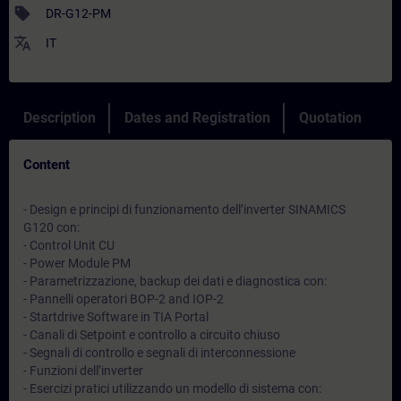
sell
DR-G12-PM
translate
IT
Description
Dates and Registration
Quotation
Content
- Design e principi di funzionamento dell’inverter SINAMICS
G120 con:
- Control Unit CU
- Power Module PM
- Parametrizzazione, backup dei dati e diagnostica con:
- Pannelli operatori BOP-2 and IOP-2
- Startdrive Software in TIA Portal
- Canali di Setpoint e controllo a circuito chiuso
- Segnali di controllo e segnali di interconnessione
- Funzioni dell’inverter
- Esercizi pratici utilizzando un modello di sistema con: