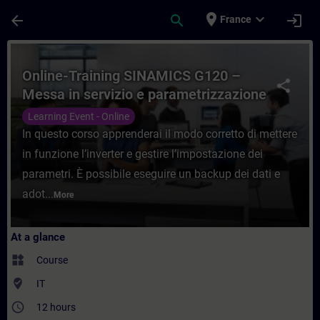
Skip To Main Content
Page Loaded
place
expand_more
arrow_back
search
login
France
Course - Online-Training SINAMICS G120 – 
Online-Training SINAMICS G120 –
share
Messa in servizio e parametrizzazione
Learning Event - Online
In questo corso apprenderai il modo corretto di mettere
in funzione l’inverter e gestire l’impostazione dei
parametri. È possibile eseguire un backup dei dati e
adot...
More
At a glance
widgets
Course
where_to_vote
IT
access_time
12 hours