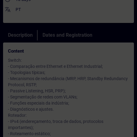
translate
PT
Description
Dates and Registration
Content
Switch:
- Comparação entre Ethernet e Ethernet Industrial;
- Topologias típicas;
- Mecanismos de redundância (MRP, HRP, Standby Redundancy
Protocol, RSTP,
- Passive Listening, HSR, PRP);
- Segmentação de redes com VLANs;
- Funções especiais da indústria;
- Diagnósticos e ajustes.
Roteador:
- IPv4 (endereçamento, troca de dados, protocolos
importantes);
- Roteamento estático;