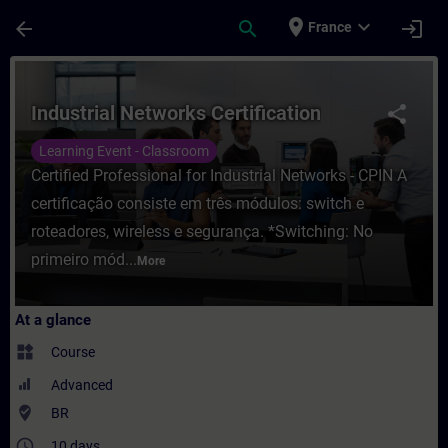
Skip To Main Content
Page Loaded
place
expand_more
arrow_back
search
login
France
Course - Industrial Networks Certification
Industrial Networks Certification
share
Learning Event - Classroom
Certified Professional for Industrial Networks - CPIN A
certificação consiste em três módulos: switch e
roteadores, wireless e segurança. *Switching: No
primeiro mód...
More
At a glance
widgets
Course
Advanced
where_to_vote
BR
access_time
10 days