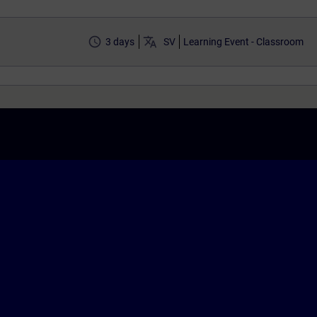
access_time
translate
3 days
SV
Learning Event - Classroom