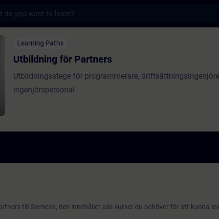
s
för Partners - Training - Training - Profes
Learning Paths
Utbildning för Partners
Utbildningsstege för programmerare, driftsättningsingenjöre
ingenjörspersonal
rtners till Siemens, den innehåller alla kurser du behöver för att kunna l