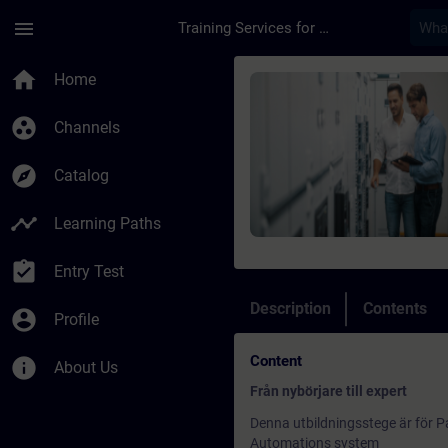
Skip To Main Content
Page Loaded
menu
Training Services for Digital Industries
Course - Utbildning 
home
Home
group_work
Channels
explore
Catalog
timeline
Learning Paths
assignment_turned_in
Entry Test
Description
Contents
account_circle
Profile
Content
info
About Us
Från nybörjare till expert
Denna utbildningsstege är för Pa
Automations system