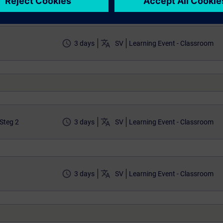
access_time
translate
3 days
SV
Learning Event - Classroom
access_time
translate
Steg 2
3 days
SV
Learning Event - Classroom
access_time
translate
3 days
SV
Learning Event - Classroom