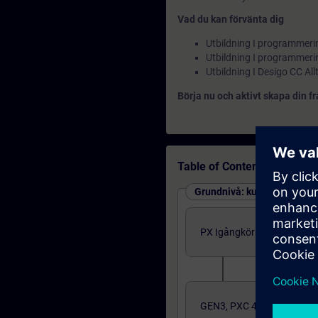
Vad du kan förvänta dig
Utbildning I programmerin
Utbildning I programmeri
Utbildning I Desigo CC Allt
Börja nu och aktivt skapa din 
Table of Contents
Grundnivå: kurser
PX Igångkörning/Program
GEN3, PXC 4,5 och 7