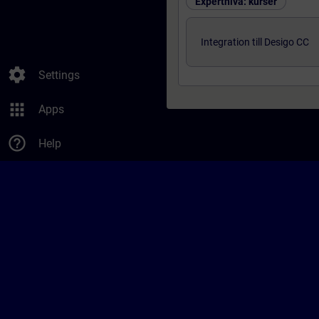
Expertnivå: kurser
Integration till Desigo CC
settings
Settings
apps
Apps
help_outline
Help