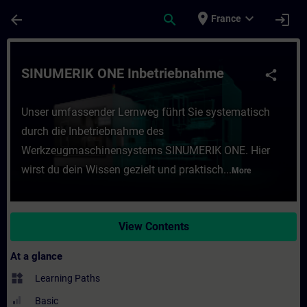
Skip To Main Content
Page Loaded
place
expand_more
arrow_back
search
login
France
Course - SINUMERIK ONE Inbetriebnahme - 
SINUMERIK ONE Inbetriebnahme
share
Unser umfassender Lernweg führt Sie systematisch
durch die Inbetriebnahme des
Werkzeugmaschinensystems SINUMERIK ONE. Hier
wirst du dein Wissen gezielt und praktisch...
More
View Contents
At a glance
widgets
Learning Paths
Basic