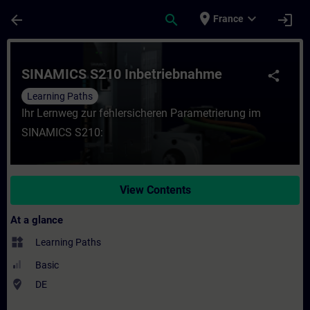
Skip To Main Content
Page Loaded
place
expand_more
arrow_back
search
login
France
Course - SINAMICS S210 Inbetriebnahme - 
SINAMICS S210 Inbetriebnahme
share
Learning Paths
Ihr Lernweg zur fehlersicheren Parametrierung im
SINAMICS S210:
View Contents
At a glance
widgets
Learning Paths
Basic
where_to_vote
DE