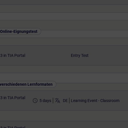
 Online-Eignungstest
 in TIA Portal
Entry Test
n verschiedenen Lernformaten
 in TIA Portal
access_time
translate
5 days
DE
Learning Event - Classroom