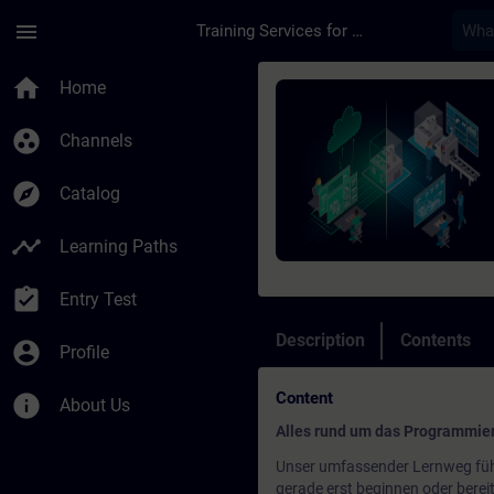
Skip To Main Content
Page Loaded
menu
Training Services for Digital Industries
Course - SIMATIC Pro
home
Home
group_work
Channels
explore
Catalog
timeline
Learning Paths
assignment_turned_in
Entry Test
Description
Contents
account_circle
Profile
Content
info
About Us
Alles rund um das Programmier
Unser umfassender Lernweg führ
gerade erst beginnen oder berei