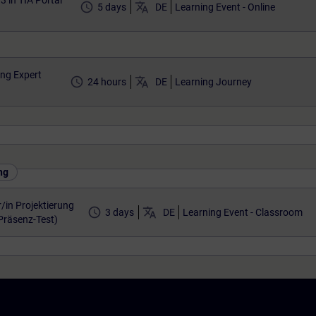
 in TIA Portal
access_time
translate
5 days
DE
Learning Event - Online
ng Expert
access_time
translate
24 hours
DE
Learning Journey
ng
/in Projektierung
access_time
translate
3 days
DE
Learning Event - Classroom
(Präsenz-Test)