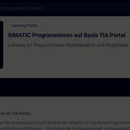
s
grammieren auf Basis TIA Portal - Trainin
Learning Paths
SIMATIC Programmieren auf Basis TIA Portal
Lernweg für Programmierer, Inbetriebsetzer und Projektierer
en im TIA Portal.
t Sie systematisch durch die Welt der SIMATIC S7 TIA Portal Programmi
ts Erfahrung mitbringen – hier bauen Sie Ihr Wissen gezielt und praxisnah