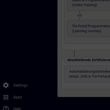
SIMATIC Programmieren 3
(Online-Training)
OR
TIA Portal Programmieru
(Learning Journey)
Abschließende Zertifizieru
Automatisierungstechniker
entspr. ZVEI in TIA Portal 
settings
Settings
apps
Apps
help_outline
Help