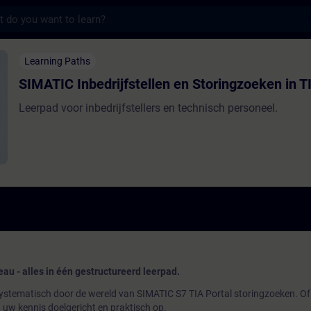
s
edrijfstellen en Storingzoeken in TIA Porta
Learning Paths
SIMATIC Inbedrijfstellen en Storingzoeken in T
Leerpad voor inbedrijfstellers en technisch personeel.
au - alles in één gestructureerd leerpad.
 systematisch door de wereld van SIMATIC S7 TIA Portal storingzoeken. Of
u uw kennis doelgericht en praktisch op.