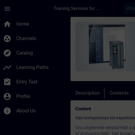
Skip To Main Content
Page Loaded
menu
Training Services for Digital Industries
Course - SIMATIC Inb
home
Home
group_work
Channels
explore
Catalog
timeline
Learning Paths
assignment_turned_in
Entry Test
Description
Contents
account_circle
Profile
Content
info
About Us
Van instapniveau tot expertnive
Ons uitgebreide leerpad leidt u
of al ervaring hebt - hier bouwt 