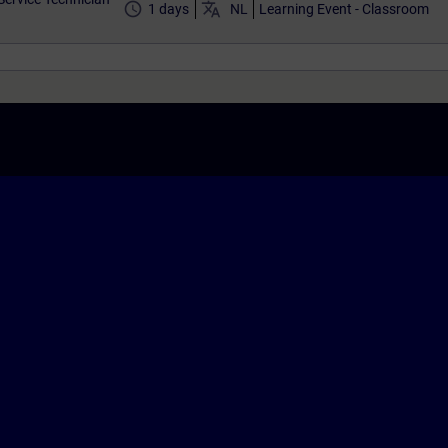
access_time
translate
1 days
NL
Learning Event - Classroom