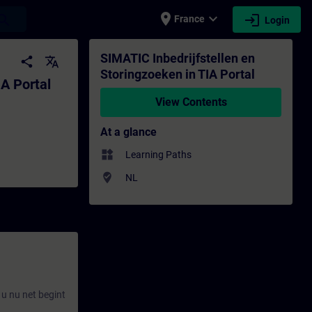
place
expand_more
login
earch
France
Login
l - Training - Training - Professional dev
SIMATIC Inbedrijfstellen en
share
translate
Storingzoeken in TIA Portal
IA Portal
View Contents
At a glance
widgets
Learning Paths
where_to_vote
NL
 u nu net begint