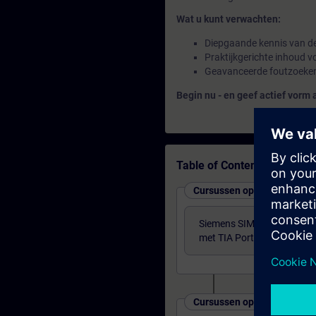
Wat u kunt verwachten:
Diepgaande kennis van de
Praktijkgerichte inhoud vo
Geavanceerde foutzoeken 
Begin nu - en geef actief vorm
Table of Contents
Cursussen op basisniveau
Siemens SIMATIC S7 Syst
met TIA Portal
Cursussen op gevorderd ni