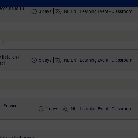
eemcursus 1B
access_time
translate
3 days
NL
EN
Learning Event - Classroom
jfstellen /
access_time
translate
5 days
NL
EN
Learning Event - Classroom
tal
n Service
access_time
translate
1 days
NL
Learning Event - Classroom
Service Technician