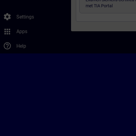
met TIA Portal
settings
Settings
apps
Apps
help_outline
Help