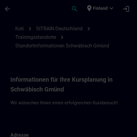
Siirry pääsisältöön
Sivu ladattu
place
expand_more
arrow_back
search
login
Finland
Standortinformationen Schwäbisch Gmün
chevron_right
chevron_right
Koti
SITRAIN Deutschland
chevron_right
Trainingsstandorte
Standortinformationen Schwäbisch Gmünd
Informationen für Ihre Kursplanung in
Schwäbisch Gmünd
Wir wünschen Ihnen einen erfolgreichen Kursbesuch!
Adresse